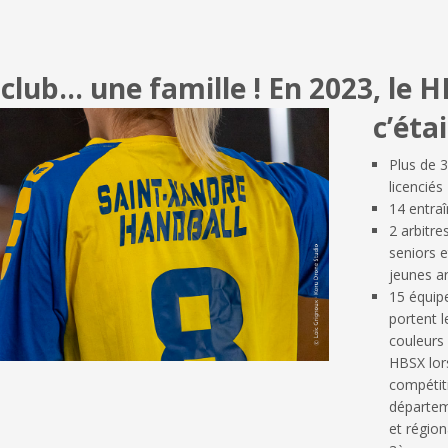
club… une famille !
En 2023, le 
c’étai
Plus de 
licenciés
14 entra
2 arbitre
seniors e
jeunes ar
15 équip
portent l
couleurs
HBSX lor
compétit
départem
et région