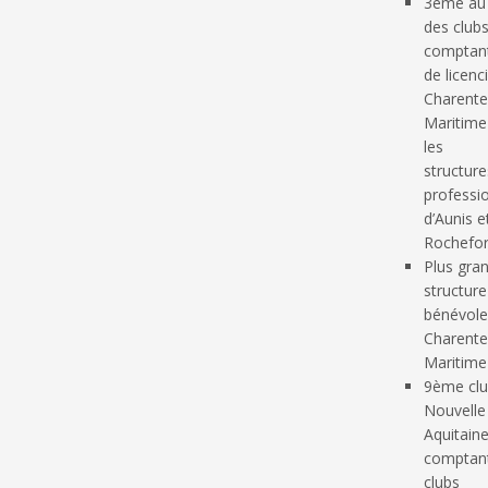
3ème au
des club
comptant
de licenc
Charente
Maritime
les
structure
professi
d’Aunis e
Rochefor
Plus gra
structur
bénévole
Charente
Maritime
9ème clu
Nouvelle
Aquitain
comptan
clubs